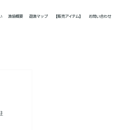
い
漁協概要
遊漁マップ
【販売アイテム】
お問い合わせ
ア
駐