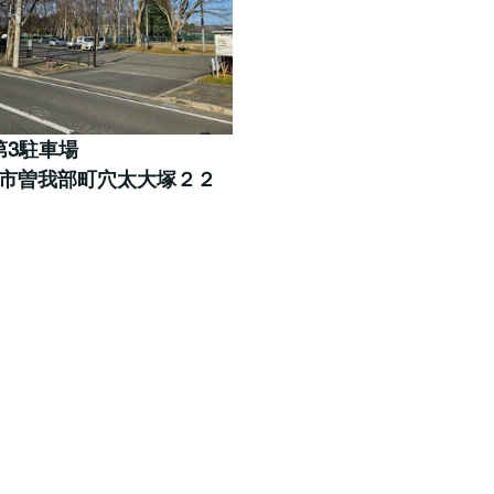
第3駐車場
亀岡市曽我部町穴太大塚２２