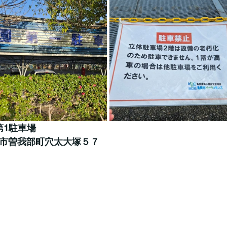
第1駐車場
亀岡市曽我部町穴太大塚５７