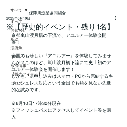
すべて
保津川漁業協同組合
2025年6月10日
すべて
※【歴史的イベント・残り1名】
お知らせ
京都嵐山渡月橋の下流で、アユルアー体験会開
あゆ
催！
渓流魚
全国でも珍しい『アユルアー』を体験してみませ
イベント
んか？このほど、嵐山渡月橋下流にて史上初のア
放流情報
ユルアー体験会を開催します！
【販売アイテム】
しかも、※申し込みはスマホ・PCから完結するキ
ャッシュレス対応という全国でも類を見ない先進
ブログ
的な試みです。
※6月10日17時30分現在
※フィッシュパスにアクセスしてイベント券を購
入