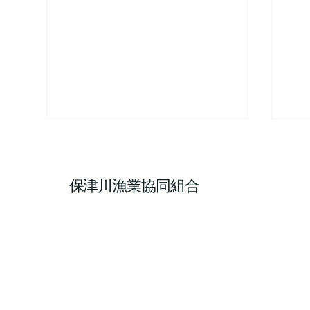
保津川漁業協同組合
写真家・廣田利之様が取材に
ア
来てくださいました！
ま