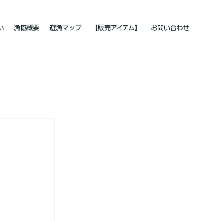
い
漁協概要
遊漁マップ
【販売アイテム】
お問い合わせ