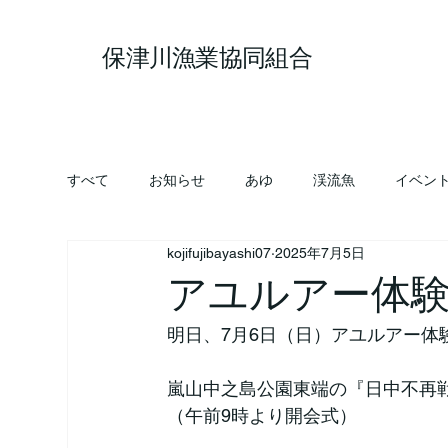
保津川漁業協同組合
すべて
お知らせ
あゆ
渓流魚
イベン
kojifujibayashi07
2025年7月5日
アユルアー体験教
明日、7月6日（日）アユルアー体
嵐山中之島公園東端の『日中不再戦
（午前9時より開会式）