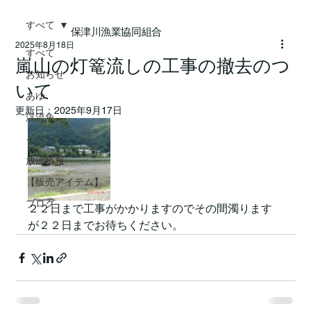
すべて
保津川漁業協同組合
2025年8月18日
すべて
嵐山の灯篭流しの工事の撤去のつ
お知らせ
いて
あゆ
更新日：
2025年9月17日
渓流魚
イベント
放流情報
【販売アイテム】
ブログ
２２日まで工事がかかりますのでその間濁ります
が２２日までお待ちください。