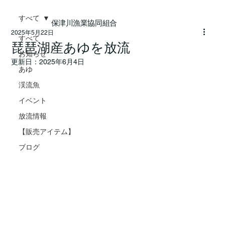
すべて
保津川漁業協同組合
2025年5月22日
すべて
琵琶湖産あゆを放流
お知らせ
更新日：
2025年6月4日
あゆ
渓流魚
イベント
放流情報
【販売アイテム】
ブログ