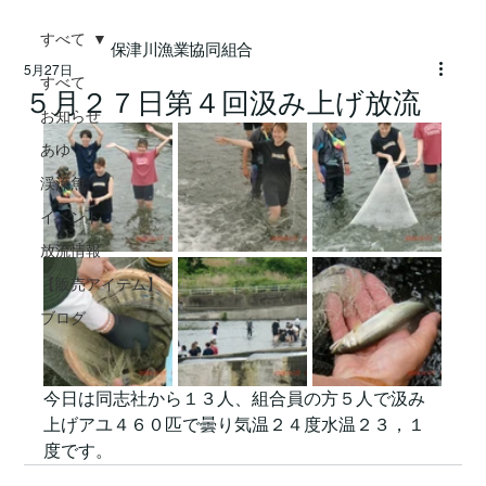
すべて
保津川漁業協同組合
5月27日
すべて
５月２７日第４回汲み上げ放流
お知らせ
あゆ
渓流魚
イベント
放流情報
【販売アイテム】
ブログ
今日は同志社から１３人、組合員の方５人で汲み
上げアユ４６０匹で曇り気温２４度水温２３，１
度です。