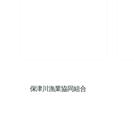
保津川漁業協同組合
写真家・廣田利之様が取材に
ア
来てくださいました！
ま